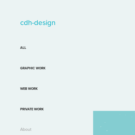
cdh-design
ALL
GRAPHIC WORK
WEB WORK
PRIVATE WORK
About